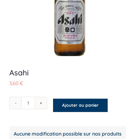
Plats
Spécialités
Accompagnements
Asahi
Desserts
3,60
€
Boissons
Ajouter au panier
quantité
de
Asahi
Aucune modification possible sur nos produits