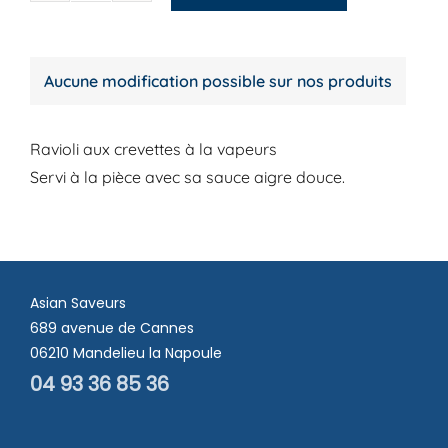
de
Hakao
aux
Aucune modification possible sur nos produits
crevettes
Ravioli aux crevettes à la vapeurs
Servi à la pièce avec sa sauce aigre douce.
Asian Saveurs
689 avenue de Cannes
06210 Mandelieu la Napoule
04 93 36 85 36