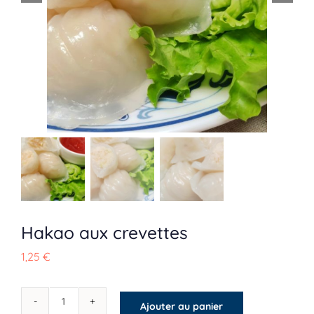
Plats
Spécialités
Accompagnements
Desserts
Boissons
Hakao aux crevettes
1,25
€
Ajouter au panier
quantité