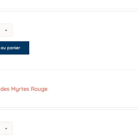
antité
 au panier
maine
s
rtes
sé
des Myrtes Rouge
antité