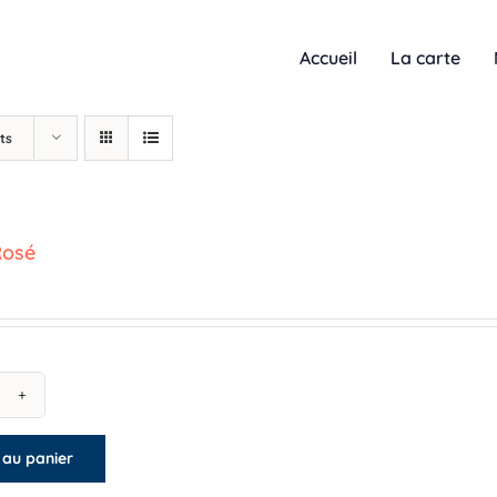
Accueil
La carte
ts
Rosé
antité
 au panier
llines