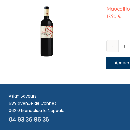
Maucaill
17,90
€
qu
de
Ajouter
Ma
Ro
Asian Saveurs
689 avenue de Cannes
06210 Mandelieu la Napoule
04 93 36 85 36