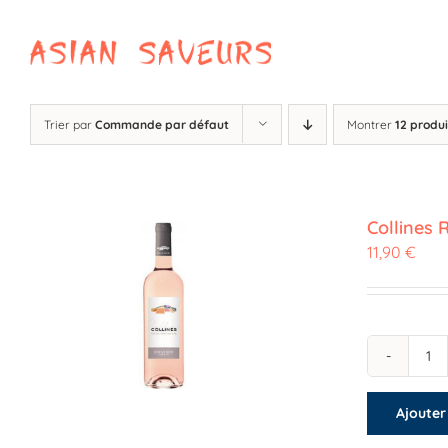
Passer
au
contenu
Trier par
Commande par défaut
Montrer
12 produi
Collines 
11,90
€
qu
de
Ajouter
Co