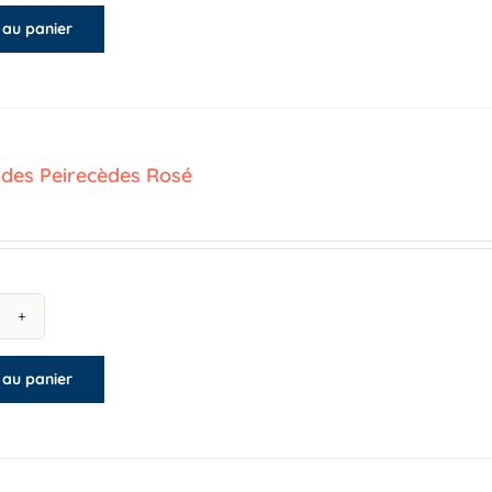
 au panier
maine
s
rtes
uge
des Peirecèdes Rosé
antité
 au panier
maine
s
irecèdes
sé