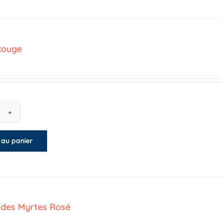
sé
Rouge
antité
 au panier
llines
uge
des Myrtes Rosé